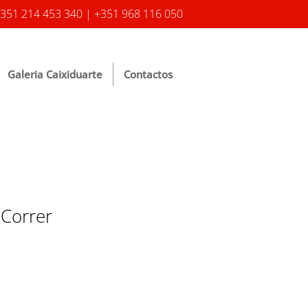
351 214 453 340 | +351 968 116 050
Galeria Caixiduarte
Contactos
 Correr