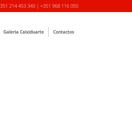
351 214 453 340 | +351 968 116 050
Galeria Caixiduarte
Contactos