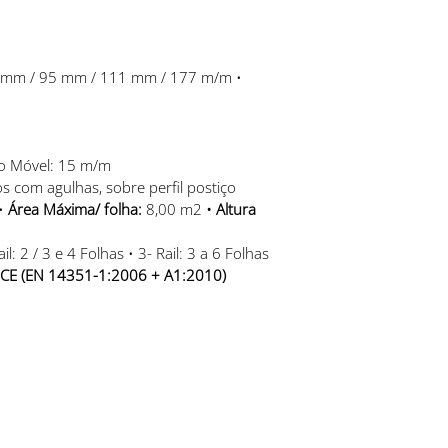
52 mm / 95 mm / 111 mm / 177 m/m • 
ro Móvel: 15 m/m
 com agulhas, sobre perfil postiço
• 
Área Máxima/ folha:
 8,00 m2
 • 
Altura 
ail: 2 / 3 e 4 Folhas • 3- Rail: 3 a 6 Folhas
 CE (EN 14351-1:2006 + A1:2010)