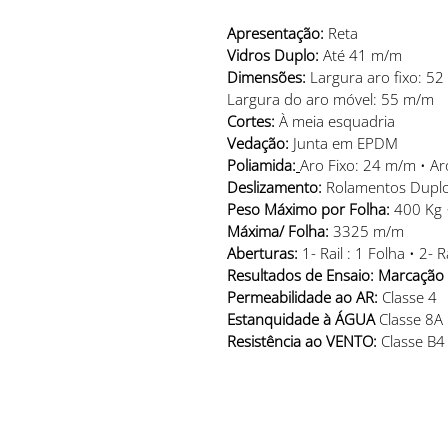
Apresentação:
 Reta
Vidros Duplo: 
Até 41 m/m
Dimensões:
 Largura aro fixo: 
Largura do aro móvel: 55 m/m
Cortes:
 À meia esquadria
Vedação:
 Junta em EPDM
Poliamida:
Aro Fixo: 24 m/m • A
Deslizamento:
 Rolamentos Duplos
Peso Máximo por Folha:
 400 Kg 
Máxima/ Folha:
 3325 m/m
Aberturas:
 1- Rail : 1 Folha • 2- R
Resultados de Ensaio: Marcação
Permeabilidade ao AR:
 Classe 4
Estanquidade à ÁGUA
 Classe 8A
Resistência ao VENTO:
 Classe B4