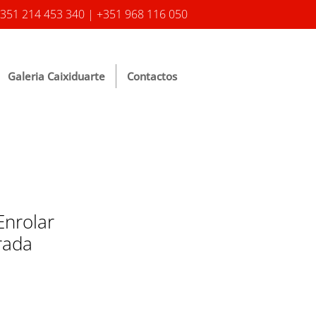
351 214 453 340 | +351 968 116 050
Galeria Caixiduarte
Contactos
Enrolar
rada