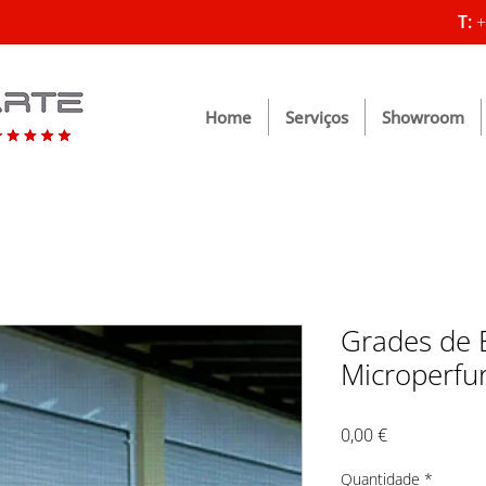
T:
+
Home
Serviços
Showroom
Grades de 
Microperfu
Preço
0,00 €
Quantidade
*