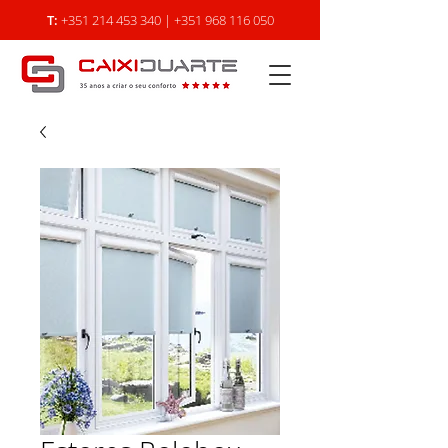
T:
+351 214 453 340
|
+351 968 116 050