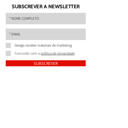
SUBSCREVER A NEWSLETTER
Desejo receber materiais de marketing
Concordo com a
política de privacidade
SUBSCREVER
CAIXIDUARTE-INDÚSTRIA DE
ALUMÍNIOS LDA
Rua Matilde de Rosa Araújo n.º 59 e 59A Trajouce
2785-155 São Domingos de Rana
+351 214 453 340